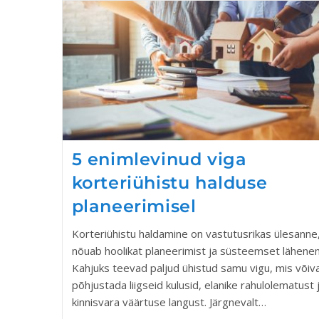
5 enimlevinud viga
korteriühistu halduse
planeerimisel
Korteriühistu haldamine on vastutusrikas ülesanne
nõuab hoolikat planeerimist ja süsteemset lähenem
Kahjuks teevad paljud ühistud samu vigu, mis võiv
põhjustada liigseid kulusid, elanike rahulolematust 
kinnisvara väärtuse langust. Järgnevalt…