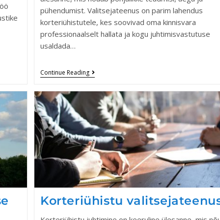
töö
pühendumist. Valitsejateenus on parim lahendus
ustike
korteriühistutele, kes soovivad oma kinnisvara
professionaalselt hallata ja kogu juhtimisvastutuse
usaldada…
Continue Reading
se
Korteriühistu valitsejateenu
Korteriühistu juhtimine on keeruline ülesanne, mis nõ