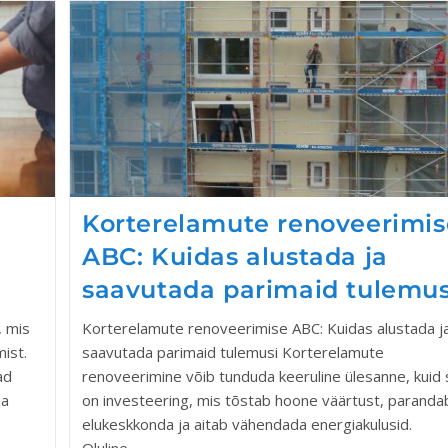
Korterelamute renoveerimis
ABC: Kuidas alustada ja
saavutada parimaid tulemus
, mis
Korterelamute renoveerimise ABC: Kuidas alustada j
ist.
saavutada parimaid tulemusi Korterelamute
ad
renoveerimine võib tunduda keeruline ülesanne, kuid
ja
on investeering, mis tõstab hoone väärtust, paranda
elukeskkonda ja aitab vähendada energiakulusid.