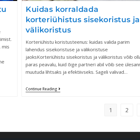
tu
Kuidas korraldada
korteriühistus sisekoristus j
välikoristus
e
imist.
Korteriühistu koristusteenus: kuidas valida parim
, mis
lahendus sisekoristuse ja välikoristuse
jaoksKorteriühistu sisekoristus ja välikoristus võib oll
me
paras peavalu, kuid õige partneri abil võib see ülesan
muutuda lihtsaks ja efektiivseks. Sageli valivad…
Continue Reading
1
2