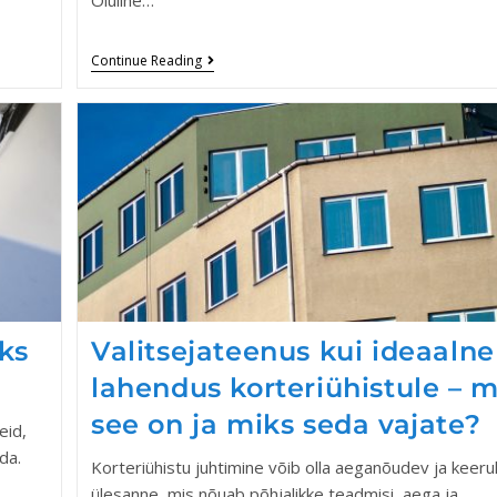
Oluline…
Continue Reading
eks
Valitsejateenus kui ideaalne
lahendus korteriühistule – m
see on ja miks seda vajate?
eid,
da.
Korteriühistu juhtimine võib olla aeganõudev ja keeru
ülesanne, mis nõuab põhjalikke teadmisi, aega ja