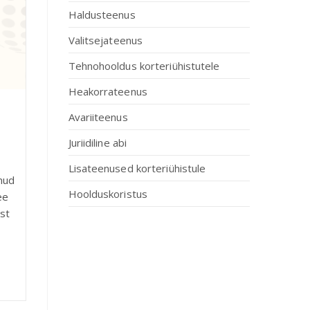
Haldusteenus
Valitsejateenus
Tehnohooldus korteriühistutele
Heakorrateenus
Avariiteenus
Juriidiline abi
Lisateenused korteriühistule
nud
Hoolduskoristus
ee
ust