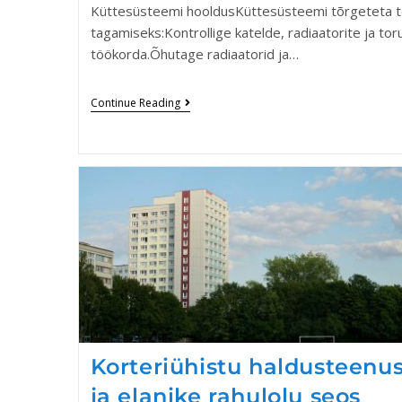
Küttesüsteemi hooldusKüttesüsteemi tõrgeteta 
tagamiseks:Kontrollige katelde, radiaatorite ja tor
töökorda.Õhutage radiaatorid ja…
Continue Reading
Korteriühistu haldusteenu
ja elanike rahulolu seos