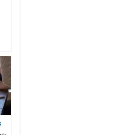
s
uab