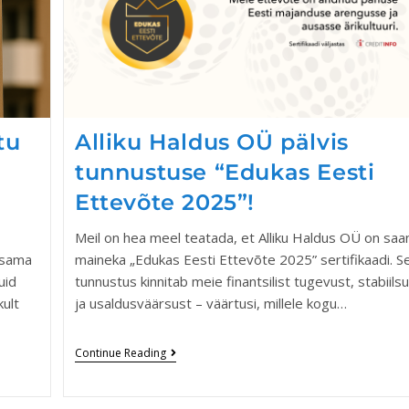
tu
Alliku Haldus OÜ pälvis
tunnustuse “Edukas Eesti
Ettevõte 2025”!
Meil on hea meel teatada, et Alliku Haldus OÜ on saa
 sama
maineka „Edukas Eesti Ettevõte 2025” sertifikaadi. S
uid
tunnustus kinnitab meie finantsilist tugevust, stabiils
kult
ja usaldusväärsust – väärtusi, millele kogu…
Continue Reading