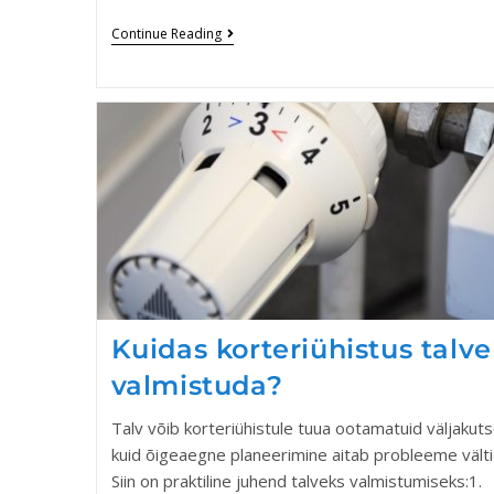
Continue Reading
Kuidas korteriühistus talv
valmistuda?
Talv võib korteriühistule tuua ootamatuid väljakuts
kuid õigeaegne planeerimine aitab probleeme välti
Siin on praktiline juhend talveks valmistumiseks:1.