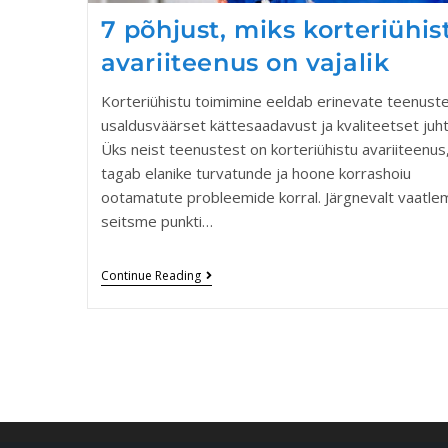
7 põhjust, miks korteriühis
avariiteenus on vajalik
Korteriühistu toimimine eeldab erinevate teenust
usaldusväärset kättesaadavust ja kvaliteetset juht
Üks neist teenustest on korteriühistu avariiteenus
tagab elanike turvatunde ja hoone korrashoiu
ootamatute probleemide korral. Järgnevalt vaatle
seitsme punkti…
Continue Reading