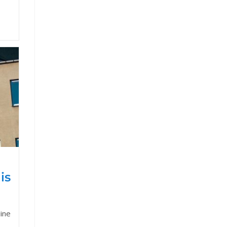
is
line