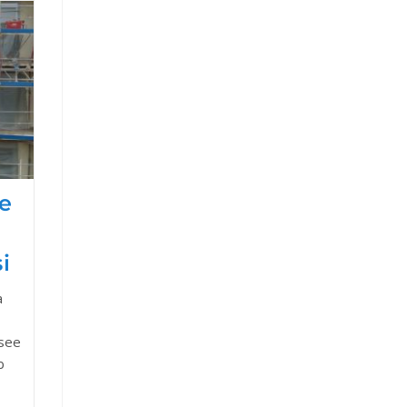
e
i
a
 see
b