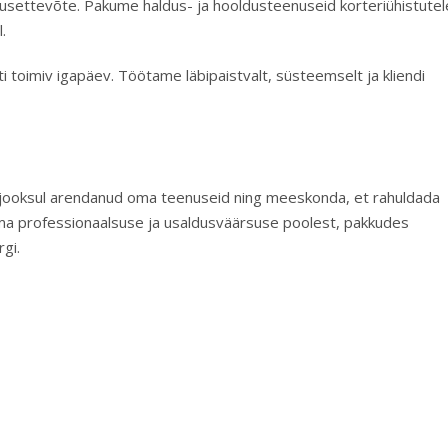
dusettevõte. Pakume haldus- ja hooldusteenuseid korteriühistutel
.
i toimiv igapäev. Töötame läbipaistvalt, süsteemselt ja kliendi
te jooksul arendanud oma teenuseid ning meeskonda, et rahuldada
oma professionaalsuse ja usaldusväärsuse poolest, pakkudes
gi.