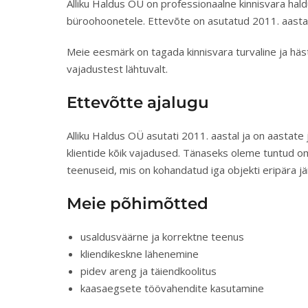
Alliku Haldus OÜ on professionaalne kinnisvara hal
büroohoonetele. Ettevõte on asutatud 2011. aastal
Meie eesmärk on tagada kinnisvara turvaline ja häst
vajadustest lähtuvalt.
Ettevõtte ajalugu
Alliku Haldus OÜ asutati 2011. aastal ja on aasta
klientide kõik vajadused. Tänaseks oleme tuntud 
teenuseid, mis on kohandatud iga objekti eripära jär
Meie põhimõtted
usaldusväärne ja korrektne teenus
kliendikeskne lähenemine
pidev areng ja täiendkoolitus
kaasaegsete töövahendite kasutamine