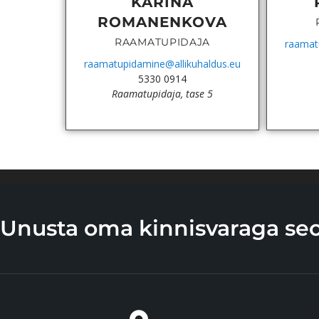
KARINA
ROMANENKOVA
RAAMATUPIDAJA
raamat
raamatupidamine@allikuhaldus.eu
5330 0914
Raamatupidaja, tase 5
Unusta oma kinnisvaraga se