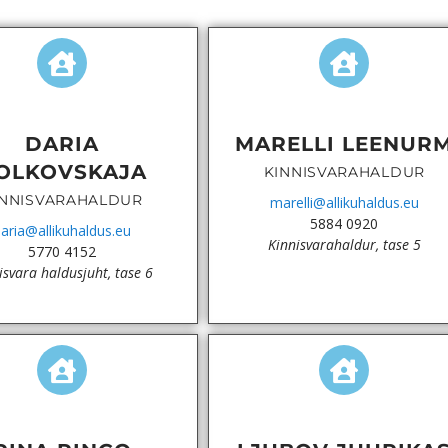
DARIA
MARELLI LEENUR
OLKOVSKAJA
KINNISVARAHALDUR
INNISVARAHALDUR
marelli@allikuhaldus.eu
5884 0920
aria@allikuhaldus.eu
Kinnisvarahaldur, tase 5
5770 4152
isvara haldusjuht, tase 6