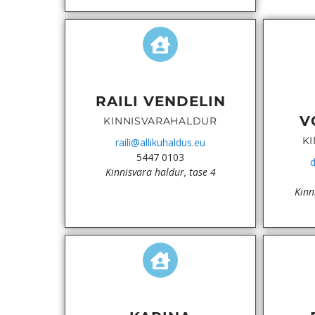
RAILI VENDELIN
V
KINNISVARAHALDUR
K
raili@allikuhaldus.eu
5447 0103
d
Kinnisvara haldur, tase 4
Kinn