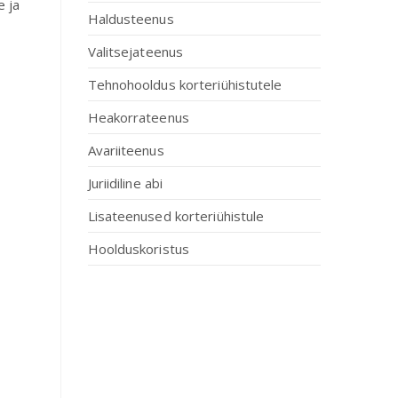
e ja
Haldusteenus
Valitsejateenus
Tehnohooldus korteriühistutele
Heakorrateenus
Avariiteenus
Juriidiline abi
Lisateenused korteriühistule
Hoolduskoristus