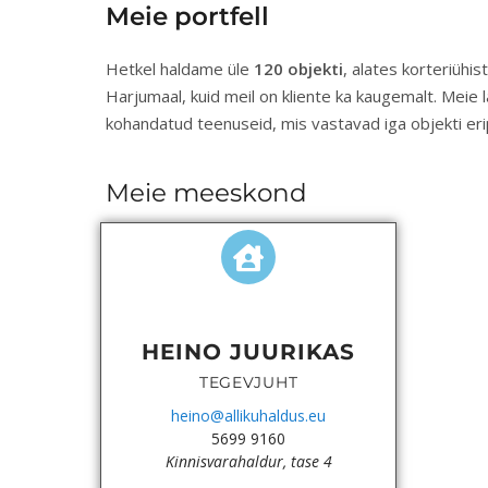
Meie portfell
Hetkel haldame üle
120 objekti
, alates korteriühi
Harjumaal, kuid meil on kliente ka kaugemalt. Meie
kohandatud teenuseid, mis vastavad iga objekti eri
Meie meeskond
HEINO JUURIKAS
TEGEVJUHT
heino@allikuhaldus.eu
5699 9160
Kinnisvarahaldur, tase 4