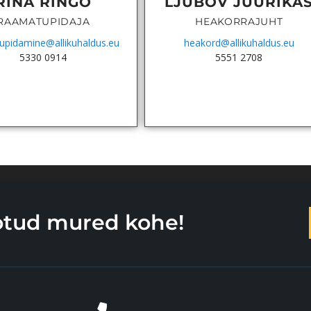
RINA RINGO
LJUBOV JUURIKA
RAAMATUPIDAJA
HEAKORRAJUHT
upidamine@allikuhaldus.eu
heakord@allikuhaldus.eu
5330 0914
5551 2708
otud mured kohe!