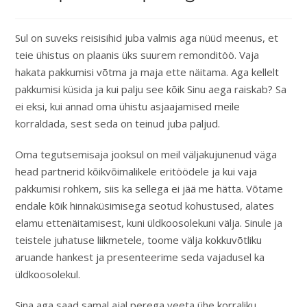
Sul on suveks reisisihid juba valmis aga nüüd meenus, et
teie ühistus on plaanis üks suurem remonditöö. Vaja
hakata pakkumisi võtma ja maja ette näitama. Aga kellelt
pakkumisi küsida ja kui palju see kõik Sinu aega raiskab? Sa
ei eksi, kui annad oma ühistu asjaajamised meile
korraldada, sest seda on teinud juba paljud.
Oma tegutsemisaja jooksul on meil väljakujunenud väga
head partnerid kõikvõimalikele eritöödele ja kui vaja
pakkumisi rohkem, siis ka sellega ei jää me hätta. Võtame
endale kõik hinnaküsimisega seotud kohustused, alates
elamu ettenäitamisest, kuni üldkoosolekuni välja. Sinule ja
teistele juhatuse liikmetele, toome välja kokkuvõtliku
aruande hankest ja presenteerime seda vajadusel ka
üldkoosolekul.
Sina aga saad samal ajal perega veeta ühe korraliku