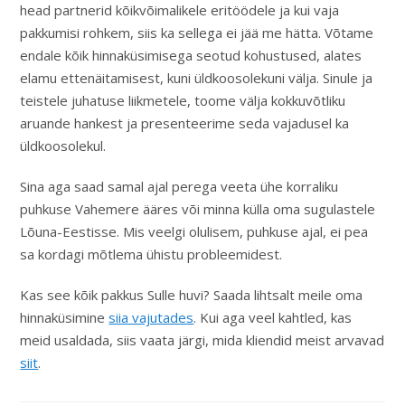
head partnerid kõikvõimalikele eritöödele ja kui vaja
pakkumisi rohkem, siis ka sellega ei jää me hätta. Võtame
endale kõik hinnaküsimisega seotud kohustused, alates
elamu ettenäitamisest, kuni üldkoosolekuni välja. Sinule ja
teistele juhatuse liikmetele, toome välja kokkuvõtliku
aruande hankest ja presenteerime seda vajadusel ka
üldkoosolekul.
Sina aga saad samal ajal perega veeta ühe korraliku
puhkuse Vahemere ääres või minna külla oma sugulastele
Lõuna-Eestisse. Mis veelgi olulisem, puhkuse ajal, ei pea
sa kordagi mõtlema ühistu probleemidest.
Kas see kõik pakkus Sulle huvi? Saada lihtsalt meile oma
hinnaküsimine
siia vajutades
. Kui aga veel kahtled, kas
meid usaldada, siis vaata järgi, mida kliendid meist arvavad
siit
.