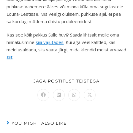
puhkuse Vahemere ääres või minna külla oma sugulastele
Lõuna-Eestisse. Mis veelgi olulisem, puhkuse ajal, ei pea
sa kordagi mõtlema ühistu probleemidest.
Kas see kõik pakkus Sulle huvi? Saada lihtsalt meile oma
hinnaküsimine
siia vajutades
. Kui aga veel kahtled, kas
meid usaldada, siis vaata järgi, mida kliendid meist arvavad
siit
.
JAGA POSTITUST TEISTEGA
YOU MIGHT ALSO LIKE